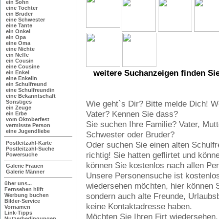
ein Sohn
eine Tochter
ein Bruder
eine Schwester
eine Tante
ein Onkel
ein Opa
eine Oma
eine Nichte
ein Neffe
ein Cousin
eine Cousine
weitere Suchanzeigen finden Si
ein Enkel
eine Enkelin
ein Schulfreund
eine Schulfreundin
Nutzen Sie doch auch unsere kostenlose Perso
eine Bekanntschaft
Sonstiges
Wie geht`s Dir? Bitte melde Dich! Wo
ein Zeuge
Vater? Kennen Sie dass?
ein Erbe
vom Oktoberfest
Sie suchen Ihre Familie? Vater, Mutt
vermisste Person
eine Jugendliebe
Schwester oder Bruder?
Postleitzahl-Karte
Oder suchen Sie einen alten Schulfr
Postleitzahl-Suche
richtig! Sie hatten geflirtet und kö
Powersuche
können Sie kostenlos nach allen Pe
Galerie Frauen
Galerie Männer
Unsere Personensuche ist kostenlo
über uns...
wiedersehen möchten, hier können S
Fernsehen hilft
sondern auch alte Freunde, Urlaubs
Werbung buchen
Bilder-Service
keine Kontaktadresse haben.
Vornamen
Link-Tipps
Möchten Sie Ihren Firt wiedersehen, 
Nutzerbedingungen