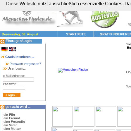
Diese Website nutzt ausschließlich essenzielle Cookies. Dam
Donnerstag, 06. August
STARTSEITE
GRATIS INSERIERE
Eintragen/Login
Sie 
Bei
Gratis inserieren ...
Passwort vergessen?
User Login...
Ein
e-Mail Adresse:
Passwort:
Wen
Hier sehen Sie die neuesten und ältesten Such
gesucht wird ...
ein Flirt
ein Freund
eine Freundin
ein Vater
eine Mutter