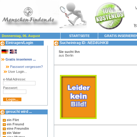
Donnerstag, 06. August
STARTSEITE
GRATIS INSERIERE
Eintragen/Login
Sucheintrag ID:
NED8UHKB
Sie sucht Ihn
aus Berlin
Gratis inserieren ...
Passwort vergessen?
User Login...
e-Mail Adresse:
Passwort:
gesucht wird ...
ein Flirt
ein Freund
eine Freundin
ein Vater