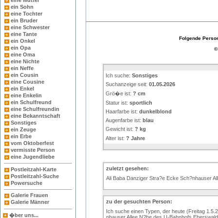
eine Mutter
ein Sohn
eine Tochter
ein Bruder
eine Schwester
eine Tante
Folgende Person
ein Onkel
ein Opa
©
eine Oma
eine Nichte
ein Neffe
ein Cousin
Ich suche:
Sonstiges
eine Cousine
Suchanzeige seit:
01.05.2026
ein Enkel
Grö�e ist:
? cm
eine Enkelin
ein Schulfreund
Statur ist:
sportlich
eine Schulfreundin
Haarfarbe ist:
dunkelblond
eine Bekanntschaft
Augenfarbe ist:
blau
Sonstiges
Gewicht ist:
? kg
ein Zeuge
ein Erbe
Alter ist:
? Jahre
vom Oktoberfest
vermisste Person
eine Jugendliebe
zuletzt gesehen:
Postleitzahl-Karte
Postleitzahl-Suche
Ali Baba Danziger Stra?e Ecke Sch?nhauser All
Powersuche
Galerie Frauen
zu der gesuchten Person:
Galerie Männer
Ich suche einen Typen, der heute (Freitag 1.5.2
�ber uns...
nhauser Allee N?he des U-Bahnhofs Eberswalder