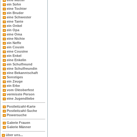
eine Mutter
ein Sohn
eine Tochter
ein Bruder
eine Schwester
eine Tante
ein Onkel
ein Opa
eine Oma
eine Nichte
ein Neffe
ein Cousin
eine Cousine
ein Enkel
eine Enkelin
ein Schulfreund
eine Schulfreundin
eine Bekanntschaft
Sonstiges
ein Zeuge
ein Erbe
vom Oktoberfest
vermisste Person
eine Jugendliebe
Postleitzahl-Karte
Postleitzahl-Suche
Powersuche
Galerie Frauen
Galerie Männer
über uns...