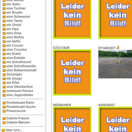
eine Mutter
ein Sohn
eine Tochter
ein Bruder
eine Schwester
eine Tante
ein Onkel
ein Opa
eine Oma
eine Nichte
ein Neffe
ein Cousin
S72CV3UR
RT34KDDT
eine Cousine
ein Enkel
eine Enkelin
ein Schulfreund
eine Schulfreundin
eine Bekanntschaft
Sonstiges
ein Zeuge
ein Erbe
vom Oktoberfest
vermisste Person
eine Jugendliebe
Postleitzahl-Karte
NED8UHKB
NANU8267
Postleitzahl-Suche
Powersuche
Galerie Frauen
Galerie Männer
über uns...