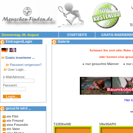
Donnerstag, 06. August
STARTSEITE
GRATIS INSERIERE
Eintragen/Login
Galerie
Schauen Sie sich aller Ruhe d
oder kennen eine gesu
Gratis inserieren ...
nur gesuchte Männer
nur 
Passwort vergessen?
User Login...
e-Mail Adresse:
Passwort:
Hier 
gesucht wird ...
<
ein Flirt
ein Freund
T22EBwNB
V8w95APH
eine Freundin
ein Vater