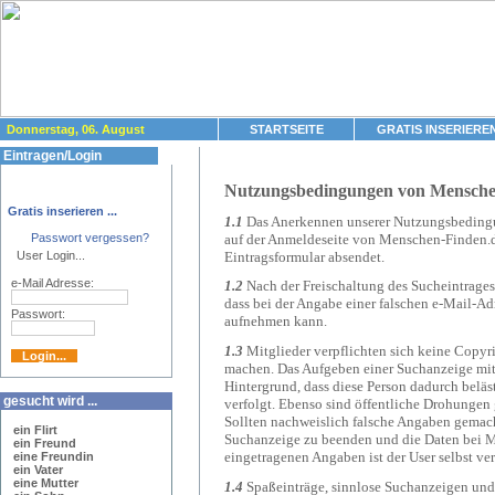
Donnerstag, 06. August
STARTSEITE
GRATIS INSERIERE
Nutzungsbedingungen
Eintragen/Login
Nutzungsbedingungen von Mensche
Gratis inserieren ...
1.1
Das Anerkennen unserer Nutzungsbedingun
auf der Anmeldeseite von Menschen-Finden.d
Passwort vergessen?
Eintragsformular absendet.
User Login...
e-Mail Adresse:
1.2
Nach der Freischaltung des Sucheintrages 
dass bei der Angabe einer falschen e-Mail-Ad
Passwort:
aufnehmen kann.
1.3
Mitglieder verpflichten sich keine Copyr
machen. Das Aufgeben einer Suchanzeige mit
Hintergrund, dass diese Person dadurch beläst
gesucht wird ...
verfolgt.
Ebenso sind öffentliche Drohungen g
Sollten nachweislich falsche Angaben gemach
ein Flirt
Suchanzeige zu beenden und die Daten bei Me
ein Freund
eingetragenen Angaben ist der User selbst ver
eine Freundin
ein Vater
eine Mutter
1.4
Spaßeinträge, sinnlose Suchanzeigen und 