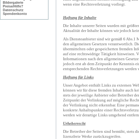
Bildergalerie
wenn eine Rechtsverletzung vorliegt.
Preise/Hilfe?
Datenschutz
Spendenkonto
Haftung für Inhalte
Die Inhalte unserer Seiten wurden mit größter 
Aktualität der Inhalte können wir jedoch ke
Als Diensteanbieter sind wir gemäß 6 Abs.1 
den allgemeinen Gesetzen verantwortlich. Die
übermittelten oder gespeicherten fremden In
auf eine rechtswidrige Tätigkeit hinweisen.
Informationen nach den allgemeinen Gesetzen
jedoch erst ab dem Zeitpunkt der Kenntnis e
entsprechenden Rechtsverletzungen werden w
Haftung für Links
Unser Angebot enthält Links zu externen Webs
können wir für diese fremden Inhalte auch ke
stets der jeweilige Anbieter oder Betreiber d
Zeitpunkt der Verlinkung auf mögliche Recht
der Verlinkung nicht erkennbar. Eine permane
konkrete Anhaltspunkte einer Rechtsverletz
werden wir derartige Links umgehend entfern
Urheberrecht
Die Betreiber der Seiten sind bemüht, stets di
lizenzfreie Werke zurückzugreifen.