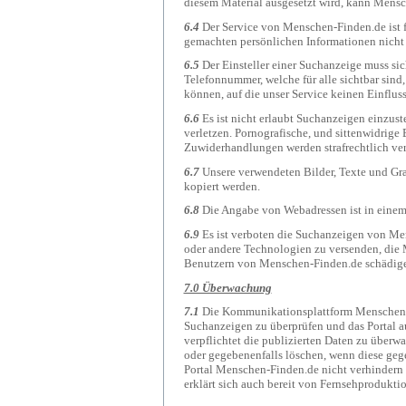
diesem Material ausgesetzt wird, kann Mens
6.4
Der Service von Menschen-Finden.de ist 
gemachten persönlichen Informationen nicht 
6.5
Der Einsteller einer Suchanzeige muss si
Telefonnummer, welche für alle sichtbar sind
können, auf die unser Service keinen Einfluss
6.6
Es ist nicht erlaubt Suchanzeigen einzust
verletzen. Pornografische, und sittenwidrige 
Zuwiderhandlungen werden strafrechtlich ver
6.7
Unsere verwendeten Bilder, Texte und Gra
kopiert werden.
6.8
Die Angabe von Webadressen ist in einem
6.9
Es ist verboten die Suchanzeigen von Me
oder andere Technologien zu versenden, die 
Benutzern von Menschen-Finden.de schädig
7.0 Überwachung
7.1
Die Kommunikationsplattform Menschen-F
Suchanzeigen zu überprüfen und das Portal a
verpflichtet die publizierten Daten zu überw
oder gegebenenfalls löschen, wenn diese ge
Portal Menschen-Finden.de nicht verhindern u
erklärt sich auch bereit von Fernsehprodukti