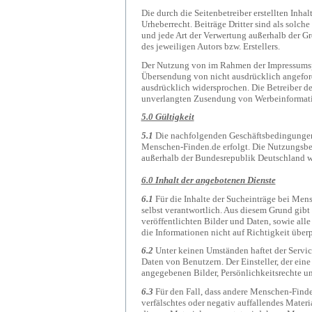
Die durch die Seitenbetreiber erstellten Inh
Urheberrecht. Beiträge Dritter sind als solch
und jede Art der Verwertung außerhalb der G
des jeweiligen Autors bzw. Erstellers.
Der Nutzung von im Rahmen der Impressumspfl
Übersendung von nicht ausdrücklich angeford
ausdrücklich widersprochen. Die Betreiber der
unverlangten Zusendung von Werbeinformati
5.0 Gültigkeit
5.1
Die nachfolgenden Geschäftsbedingungen
Menschen-Finden.de erfolgt. Die Nutzungsbe
außerhalb der Bundesrepublik Deutschland wo
6.0 Inhalt der angebotenen Dienste
6.1
Für die Inhalte der Sucheinträge bei Mens
selbst verantwortlich. Aus diesem Grund gibt 
veröffentlichten Bilder und Daten, sowie alle 
die Informationen nicht auf Richtigkeit über
6.2
Unter keinen Umständen haftet der Servic
Daten von Benutzern. Der Einsteller, der eine 
angegebenen Bilder, Persönlichkeitsrechte un
6.3
Für den Fall, dass andere Menschen-Finde
verfälschtes oder negativ auffallendes Mater