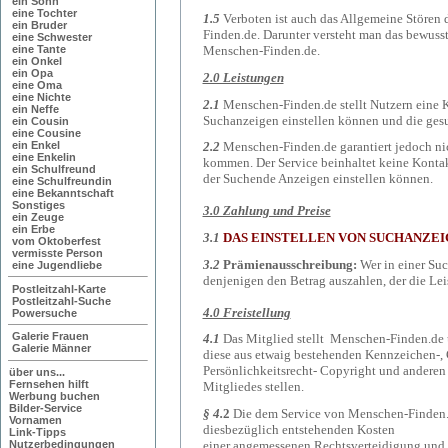
ein Sohn
eine Tochter
1.5
Verboten ist auch das Allgemeine Störe
ein Bruder
Finden.de. Darunter versteht man das bewus
eine Schwester
eine Tante
Menschen-Finden.de.
ein Onkel
ein Opa
2.0 Leistungen
eine Oma
eine Nichte
2.1
Menschen-Finden.de stellt Nutzern eine K
ein Neffe
Suchanzeigen einstellen können und die gesu
ein Cousin
eine Cousine
ein Enkel
2.2
Menschen-Finden.de garantiert jedoch ni
eine Enkelin
kommen. Der Service beinhaltet keine Kontakt
ein Schulfreund
der Suchende Anzeigen einstellen können.
eine Schulfreundin
eine Bekanntschaft
Sonstiges
3.0 Zahlung und Preise
ein Zeuge
ein Erbe
3.1
DAS EINSTELLEN VON SUCHANZEI
vom Oktoberfest
vermisste Person
3.2
Prämienausschreibung:
Wer in einer Suc
eine Jugendliebe
denjenigen den Betrag auszahlen, der die Lei
Postleitzahl-Karte
Postleitzahl-Suche
4.0 Freistellung
Powersuche
Galerie Frauen
4.1
Das Mitglied stellt Menschen-Finden.de un
Galerie Männer
diese aus etwaig bestehenden Kennzeichen-, 
Persönlichkeitsrecht- Copyright und anderen
über uns...
Fernsehen hilft
Mitgliedes stellen.
Werbung buchen
Bilder-Service
§ 4.
2
Die dem Service von Menschen-Finden.de
Vornamen
diesbezüglich entstehenden Kosten
Link-Tipps
einer angemessenen Rechtsverteidigung und 
Nutzerbedingungen