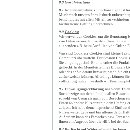
8.0 Gewährleistung
8.1
Kontaktaufnahme zu Suchanzeigen ist fü
Missbrauch unseres Portals durch unberechtigt
bemüht, dies mit allen Mitteln zu verhinder
hierfür keine Haftung übernehmen.
9.0
Cookies:
Wir verwenden Cookies, um die Benutzung be
von Daten vermieden werden. Daneben speiche
aus senden z.B. beim Ausfüllen von Online-F
Was sind Cookies? Cookies sind kleine Textdat
Computers übermitteln. Der Session Cookie sp
Sie eingeloggt sind. Er unterstützt die Funk
gelöscht. In der Menüleiste Ihres Browsers kö
oder das er Sie darauf hinweist, wenn Sie ei
zurückweisen können. Allerdings können Sie
vollständig nutzen, weshalb wir Ihnen empfeh
9.1
Einwilligungserklärung nach dem Tele
Suchanzeige mit deren Inhalte allen Besuche
sowohl von Usern als auch von Besuchern ein
Daten an andere Nutzer nur in dem Umfang erf
zulasse. Ich habe dementsprechend Einfluss 
Nutzer weiter gebe und bin alleine dafür Haft
Außerdem kann das Fernsehen bzw. Fernsehpr
Ihnen ein Angebot über die Hilfe bei der Such
9.2
Ihr Recht auf Widerruf und Löschung