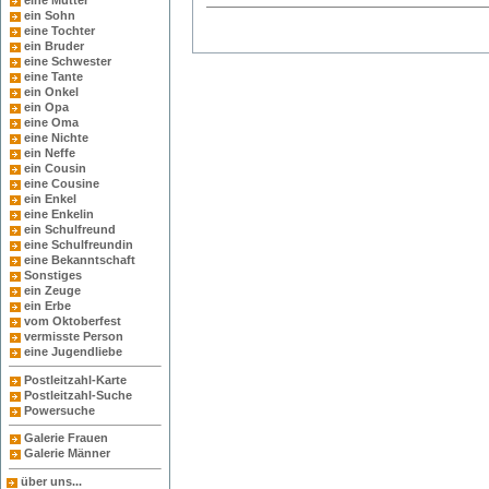
eine Mutter
ein Sohn
eine Tochter
ein Bruder
eine Schwester
eine Tante
ein Onkel
ein Opa
eine Oma
eine Nichte
ein Neffe
ein Cousin
eine Cousine
ein Enkel
eine Enkelin
ein Schulfreund
eine Schulfreundin
eine Bekanntschaft
Sonstiges
ein Zeuge
ein Erbe
vom Oktoberfest
vermisste Person
eine Jugendliebe
Postleitzahl-Karte
Postleitzahl-Suche
Powersuche
Galerie Frauen
Galerie Männer
über uns...