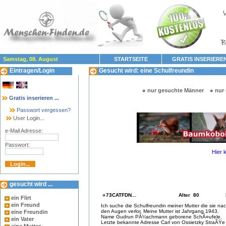
Samstag, 08. August
STARTSEITE
GRATIS INSERIERE
Eintragen/Login
Gesucht wird: eine Schulfreundin
nur gesuchte Männer
nur
Gratis inserieren ...
Passwort vergessen?
User Login...
e-Mail Adresse:
Passwort:
Hier 
gesucht wird ...
73CATFDN...
Alter 80
ein Flirt
ein Freund
Ich suche die Schulfreundin meiner Mutter die sie n
den Augen verlor. Meine Mutter ist Jahrgang 1943.
eine Freundin
Name Gudrun PÃ¼schmann geborene SchÃ¤ufele.
ein Vater
Letzte bekannte Adresse Carl von Ossietzky StraÃŸe