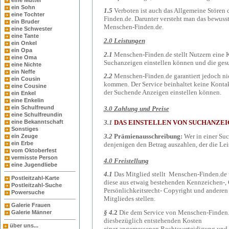
eine Mutter
ein Sohn
1.5
Verboten ist auch das Allgemeine Störe
eine Tochter
Finden.de. Darunter versteht man das bewus
ein Bruder
Menschen-Finden.de.
eine Schwester
eine Tante
2.0 Leistungen
ein Onkel
ein Opa
2.1
Menschen-Finden.de stellt Nutzern eine K
eine Oma
Suchanzeigen einstellen können und die gesu
eine Nichte
ein Neffe
2.2
Menschen-Finden.de garantiert jedoch ni
ein Cousin
kommen. Der Service beinhaltet keine Kontakt
eine Cousine
der Suchende Anzeigen einstellen können.
ein Enkel
eine Enkelin
ein Schulfreund
3.0 Zahlung und Preise
eine Schulfreundin
3.1
DAS EINSTELLEN VON SUCHANZEI
eine Bekanntschaft
Sonstiges
3.2
Prämienausschreibung:
Wer in einer Suc
ein Zeuge
ein Erbe
denjenigen den Betrag auszahlen, der die Lei
vom Oktoberfest
vermisste Person
4.0 Freistellung
eine Jugendliebe
4.1
Das Mitglied stellt Menschen-Finden.de un
Postleitzahl-Karte
diese aus etwaig bestehenden Kennzeichen-, 
Postleitzahl-Suche
Persönlichkeitsrecht- Copyright und anderen
Powersuche
Mitgliedes stellen.
Galerie Frauen
§ 4.
2
Die dem Service von Menschen-Finden.de
Galerie Männer
diesbezüglich entstehenden Kosten
über uns...
einer angemessenen Rechtsverteidigung und 