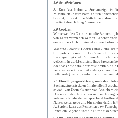
8.0 Gewährleistung
8.1
Kontaktaufnahme zu Suchanzeigen ist fü
Missbrauch unseres Portals durch unberechtigt
bemüht, dies mit allen Mitteln zu verhinder
hierfür keine Haftung übernehmen.
9.0
Cookies:
Wir verwenden Cookies, um die Benutzung be
von Daten vermieden werden. Daneben speiche
aus senden z.B. beim Ausfüllen von Online-F
Was sind Cookies? Cookies sind kleine Textdat
Computers übermitteln. Der Session Cookie sp
Sie eingeloggt sind. Er unterstützt die Funk
gelöscht. In der Menüleiste Ihres Browsers kö
oder das er Sie darauf hinweist, wenn Sie ei
zurückweisen können. Allerdings können Sie
vollständig nutzen, weshalb wir Ihnen empfeh
9.1
Einwilligungserklärung nach dem Tele
Suchanzeige mit deren Inhalte allen Besuche
sowohl von Usern als auch von Besuchern ein
Daten an andere Nutzer nur in dem Umfang erf
zulasse. Ich habe dementsprechend Einfluss 
Nutzer weiter gebe und bin alleine dafür Haft
Außerdem kann das Fernsehen bzw. Fernsehpr
Ihnen ein Angebot über die Hilfe bei der Such
9.2
Ihr Recht auf Widerruf und Löschung