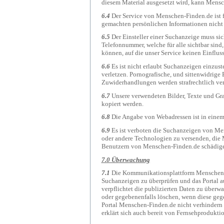
diesem Material ausgesetzt wird, kann Mens
6.4
Der Service von Menschen-Finden.de ist 
gemachten persönlichen Informationen nicht 
6.5
Der Einsteller einer Suchanzeige muss si
Telefonnummer, welche für alle sichtbar sind
können, auf die unser Service keinen Einfluss
6.6
Es ist nicht erlaubt Suchanzeigen einzust
verletzen. Pornografische, und sittenwidrige 
Zuwiderhandlungen werden strafrechtlich ver
6.7
Unsere verwendeten Bilder, Texte und Gra
kopiert werden.
6.8
Die Angabe von Webadressen ist in einem
6.9
Es ist verboten die Suchanzeigen von Me
oder andere Technologien zu versenden, die 
Benutzern von Menschen-Finden.de schädig
7.0 Überwachung
7.1
Die Kommunikationsplattform Menschen-F
Suchanzeigen zu überprüfen und das Portal a
verpflichtet die publizierten Daten zu überw
oder gegebenenfalls löschen, wenn diese ge
Portal Menschen-Finden.de nicht verhindern u
erklärt sich auch bereit von Fernsehprodukti