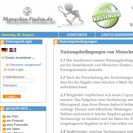
Sonntag, 09. August
STARTSEITE
GRATIS INSERIERE
Eintragen/Login
Nutzungsbedingungen
Nutzungsbedingungen von Mensche
Gratis inserieren ...
1.1
Das Anerkennen unserer Nutzungsbedingun
auf der Anmeldeseite von Menschen-Finden.d
Passwort vergessen?
Eintragsformular absendet.
User Login...
e-Mail Adresse:
1.2
Nach der Freischaltung des Sucheintrages 
dass bei der Angabe einer falschen e-Mail-Ad
Passwort:
aufnehmen kann.
1.3
Mitglieder verpflichten sich keine Copyr
machen. Das Aufgeben einer Suchanzeige mit
Hintergrund, dass diese Person dadurch beläst
gesucht wird ...
verfolgt.
Ebenso sind öffentliche Drohungen g
Sollten nachweislich falsche Angaben gemach
ein Flirt
Suchanzeige zu beenden und die Daten bei Me
ein Freund
eingetragenen Angaben ist der User selbst ver
eine Freundin
ein Vater
1.4
Spaßeinträge, sinnlose Suchanzeigen und 