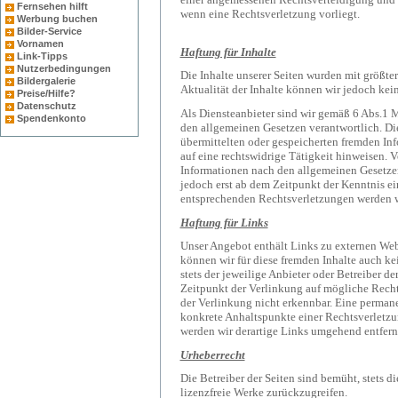
Fernsehen hilft
wenn eine Rechtsverletzung vorliegt.
Werbung buchen
Bilder-Service
Vornamen
Haftung für Inhalte
Link-Tipps
Nutzerbedingungen
Die Inhalte unserer Seiten wurden mit größter 
Bildergalerie
Aktualität der Inhalte können wir jedoch ke
Preise/Hilfe?
Datenschutz
Als Diensteanbieter sind wir gemäß 6 Abs.1 
Spendenkonto
den allgemeinen Gesetzen verantwortlich. Die
übermittelten oder gespeicherten fremden In
auf eine rechtswidrige Tätigkeit hinweisen.
Informationen nach den allgemeinen Gesetzen
jedoch erst ab dem Zeitpunkt der Kenntnis e
entsprechenden Rechtsverletzungen werden w
Haftung für Links
Unser Angebot enthält Links zu externen Webs
können wir für diese fremden Inhalte auch ke
stets der jeweilige Anbieter oder Betreiber d
Zeitpunkt der Verlinkung auf mögliche Recht
der Verlinkung nicht erkennbar. Eine permane
konkrete Anhaltspunkte einer Rechtsverletz
werden wir derartige Links umgehend entfern
Urheberrecht
Die Betreiber der Seiten sind bemüht, stets di
lizenzfreie Werke zurückzugreifen.