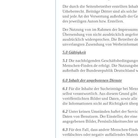
Die durch die Seitenbetreiber erstellten Inh
Urheberrecht. Beiträge Dritter sind als solch
und jede Art der Verwertung außerhalb der G
des jeweiligen Autors bzw. Erstellers.
Der Nutzung von im Rahmen der Impressumspfl
Übersendung von nicht ausdrücklich angeford
ausdrücklich widersprochen. Die Betreiber der
unverlangten Zusendung von Werbeinformati
5.0 Gültigkeit
5.1
Die nachfolgenden Geschäftsbedingungen
Menschen-Finden.de erfolgt. Die Nutzungsbe
außerhalb der Bundesrepublik Deutschland wo
6.0 Inhalt der angebotenen Dienste
6.1
Für die Inhalte der Sucheinträge bei Mens
selbst verantwortlich. Aus diesem Grund gibt 
veröffentlichten Bilder und Daten, sowie alle 
die Informationen nicht auf Richtigkeit über
6.2
Unter keinen Umständen haftet der Servic
Daten von Benutzern. Der Einsteller, der eine 
angegebenen Bilder, Persönlichkeitsrechte un
6.3
Für den Fall, dass andere Menschen-Finde
verfälschtes oder negativ auffallendes Mater