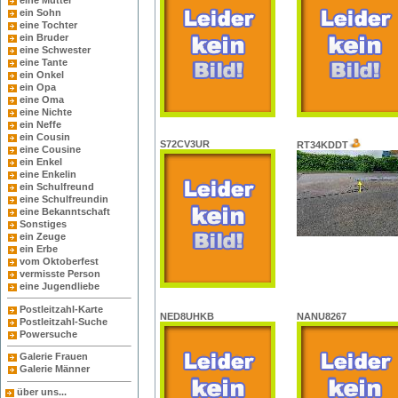
eine Mutter
ein Sohn
eine Tochter
ein Bruder
eine Schwester
eine Tante
ein Onkel
ein Opa
eine Oma
eine Nichte
ein Neffe
ein Cousin
S72CV3UR
RT34KDDT
eine Cousine
ein Enkel
eine Enkelin
ein Schulfreund
eine Schulfreundin
eine Bekanntschaft
Sonstiges
ein Zeuge
ein Erbe
vom Oktoberfest
vermisste Person
eine Jugendliebe
Postleitzahl-Karte
NED8UHKB
NANU8267
Postleitzahl-Suche
Powersuche
Galerie Frauen
Galerie Männer
über uns...