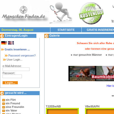
Donnerstag, 06. August
STARTSEITE
GRATIS INSERIERE
Eintragen/Login
Galerie
Schauen Sie sich aller Ruhe d
oder kennen eine gesu
Gratis inserieren ...
nur gesuchte Männer
nur 
Passwort vergessen?
User Login...
e-Mail Adresse:
Passwort:
Hier 
gesucht wird ...
<
ein Flirt
ein Freund
T22EBwNB
V8w95APH
eine Freundin
ein Vater