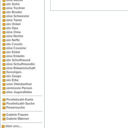
eine Mutter
ein Sohn
eine Tochter
ein Bruder
eine Schwester
eine Tante
ein Onkel
ein Opa
eine Oma
eine Nichte
ein Neffe
ein Cousin
eine Cousine
ein Enkel
eine Enkelin
ein Schulfreund
eine Schulfreundin
eine Bekanntschaft
Sonstiges
ein Zeuge
ein Erbe
vom Oktoberfest
vermisste Person
eine Jugendliebe
Postleitzahl-Karte
Postleitzahl-Suche
Powersuche
Galerie Frauen
Galerie Männer
über uns...