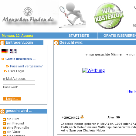
Montag, 10. August
STARTSEITE
GRATIS INSERIERE
Eintragen/Login
Gesucht wird:
nur gesuchte Männer
nur
Gratis inserieren ...
Passwort vergessen?
User Login...
e-Mail Adresse:
Passwort:
Hier 
gesucht wird ...
Alter 90
G9C344C2
ein Flirt
ein Freund
Charlotte Nabor, geboren in MeiÃŸen, 1926 oder 27,
1946,nach Geburt meiner Mutter spurlos verschwund
eine Freundin
keine Spur von Charlotte Nabor.
ein Vater