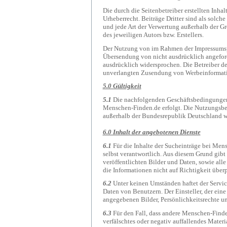
Die durch die Seitenbetreiber erstellten Inh
Urheberrecht. Beiträge Dritter sind als solch
und jede Art der Verwertung außerhalb der G
des jeweiligen Autors bzw. Erstellers.
Der Nutzung von im Rahmen der Impressumspfl
Übersendung von nicht ausdrücklich angeford
ausdrücklich widersprochen. Die Betreiber der
unverlangten Zusendung von Werbeinformati
5.0 Gültigkeit
5.1
Die nachfolgenden Geschäftsbedingungen
Menschen-Finden.de erfolgt. Die Nutzungsbe
außerhalb der Bundesrepublik Deutschland wo
6.0 Inhalt der angebotenen Dienste
6.1
Für die Inhalte der Sucheinträge bei Mens
selbst verantwortlich. Aus diesem Grund gibt 
veröffentlichten Bilder und Daten, sowie alle 
die Informationen nicht auf Richtigkeit über
6.2
Unter keinen Umständen haftet der Servic
Daten von Benutzern. Der Einsteller, der eine 
angegebenen Bilder, Persönlichkeitsrechte un
6.3
Für den Fall, dass andere Menschen-Finde
verfälschtes oder negativ auffallendes Mater