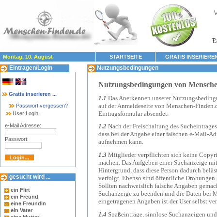
Montag, 10. August
STARTSEITE
GRATIS INSERIERE
Eintragen/Login
Nutzungsbedingungen
Nutzungsbedingungen von Mensche
Gratis inserieren ...
1.1
Das Anerkennen unserer Nutzungsbedingun
auf der Anmeldeseite von Menschen-Finden.d
Passwort vergessen?
Eintragsformular absendet.
User Login...
e-Mail Adresse:
1.2
Nach der Freischaltung des Sucheintrages 
dass bei der Angabe einer falschen e-Mail-Ad
Passwort:
aufnehmen kann.
1.3
Mitglieder verpflichten sich keine Copyr
machen. Das Aufgeben einer Suchanzeige mit
Hintergrund, dass diese Person dadurch beläst
gesucht wird ...
verfolgt.
Ebenso sind öffentliche Drohungen g
Sollten nachweislich falsche Angaben gemach
ein Flirt
Suchanzeige zu beenden und die Daten bei Me
ein Freund
eingetragenen Angaben ist der User selbst ver
eine Freundin
ein Vater
1.4
Spaßeinträge, sinnlose Suchanzeigen und 