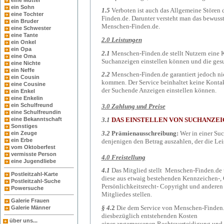
eine Mutter
ein Sohn
1.5
Verboten ist auch das Allgemeine Störe
eine Tochter
Finden.de. Darunter versteht man das bewus
ein Bruder
Menschen-Finden.de.
eine Schwester
eine Tante
2.0 Leistungen
ein Onkel
ein Opa
2.1
Menschen-Finden.de stellt Nutzern eine K
eine Oma
Suchanzeigen einstellen können und die gesu
eine Nichte
ein Neffe
2.2
Menschen-Finden.de garantiert jedoch ni
ein Cousin
kommen. Der Service beinhaltet keine Kontakt
eine Cousine
der Suchende Anzeigen einstellen können.
ein Enkel
eine Enkelin
ein Schulfreund
3.0 Zahlung und Preise
eine Schulfreundin
3.1
DAS EINSTELLEN VON SUCHANZEI
eine Bekanntschaft
Sonstiges
3.2
Prämienausschreibung:
Wer in einer Suc
ein Zeuge
ein Erbe
denjenigen den Betrag auszahlen, der die Lei
vom Oktoberfest
vermisste Person
4.0 Freistellung
eine Jugendliebe
4.1
Das Mitglied stellt Menschen-Finden.de un
Postleitzahl-Karte
diese aus etwaig bestehenden Kennzeichen-, 
Postleitzahl-Suche
Persönlichkeitsrecht- Copyright und anderen
Powersuche
Mitgliedes stellen.
Galerie Frauen
§ 4.
2
Die dem Service von Menschen-Finden.de
Galerie Männer
diesbezüglich entstehenden Kosten
über uns...
einer angemessenen Rechtsverteidigung und 