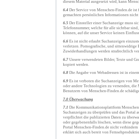
diesem Material ausgesetzt wird, kann Mens
6.4
Der Service von Menschen-Finden.de ist 
gemachten persönlichen Informationen nicht 
6.5
Der Einsteller einer Suchanzeige muss si
Telefonnummer, welche für alle sichtbar sind
können, auf die unser Service keinen Einfluss
6.6
Es ist nicht erlaubt Suchanzeigen einzust
verletzen. Pornografische, und sittenwidrige 
Zuwiderhandlungen werden strafrechtlich ver
6.7
Unsere verwendeten Bilder, Texte und Gra
kopiert werden.
6.8
Die Angabe von Webadressen ist in einem
6.9
Es ist verboten die Suchanzeigen von Me
oder andere Technologien zu versenden, die 
Benutzern von Menschen-Finden.de schädig
7.0 Überwachung
7.1
Die Kommunikationsplattform Menschen-F
Suchanzeigen zu überprüfen und das Portal a
verpflichtet die publizierten Daten zu überw
oder gegebenenfalls löschen, wenn diese ge
Portal Menschen-Finden.de nicht verhindern u
erklärt sich auch bereit von Fernsehprodukti