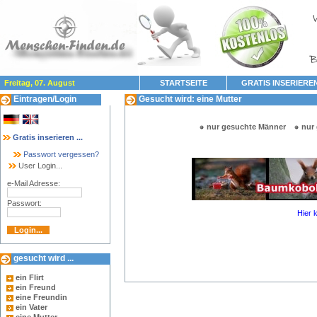
Freitag, 07. August
STARTSEITE
GRATIS INSERIERE
Eintragen/Login
Gesucht wird: eine Mutter
nur gesuchte Männer
nur
Gratis inserieren ...
Passwort vergessen?
User Login...
e-Mail Adresse:
Passwort:
Hier 
gesucht wird ...
ein Flirt
ein Freund
eine Freundin
ein Vater