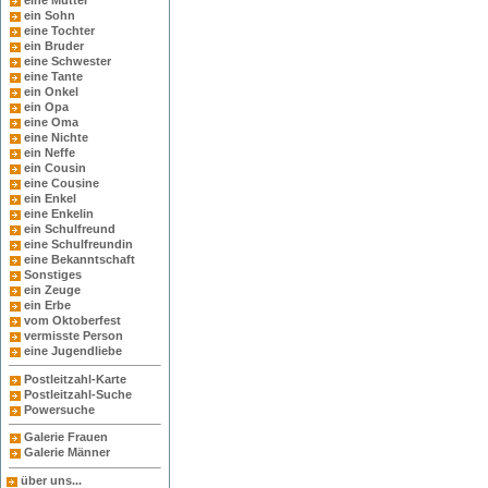
eine Mutter
ein Sohn
eine Tochter
ein Bruder
eine Schwester
eine Tante
ein Onkel
ein Opa
eine Oma
eine Nichte
ein Neffe
ein Cousin
eine Cousine
ein Enkel
eine Enkelin
ein Schulfreund
eine Schulfreundin
eine Bekanntschaft
Sonstiges
ein Zeuge
ein Erbe
vom Oktoberfest
vermisste Person
eine Jugendliebe
Postleitzahl-Karte
Postleitzahl-Suche
Powersuche
Galerie Frauen
Galerie Männer
über uns...