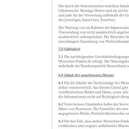
Die durch die Seitenbetreiber erstellten Inh
Urheberrecht. Beiträge Dritter sind als solch
und jede Art der Verwertung außerhalb der G
des jeweiligen Autors bzw. Erstellers.
Der Nutzung von im Rahmen der Impressumspfl
Übersendung von nicht ausdrücklich angeford
ausdrücklich widersprochen. Die Betreiber der
unverlangten Zusendung von Werbeinformati
5.0 Gültigkeit
5.1
Die nachfolgenden Geschäftsbedingungen
Menschen-Finden.de erfolgt. Die Nutzungsbe
außerhalb der Bundesrepublik Deutschland wo
6.0 Inhalt der angebotenen Dienste
6.1
Für die Inhalte der Sucheinträge bei Mens
selbst verantwortlich. Aus diesem Grund gibt 
veröffentlichten Bilder und Daten, sowie alle 
die Informationen nicht auf Richtigkeit über
6.2
Unter keinen Umständen haftet der Servic
Daten von Benutzern. Der Einsteller, der eine 
angegebenen Bilder, Persönlichkeitsrechte un
6.3
Für den Fall, dass andere Menschen-Finde
verfälschtes oder negativ auffallendes Mater