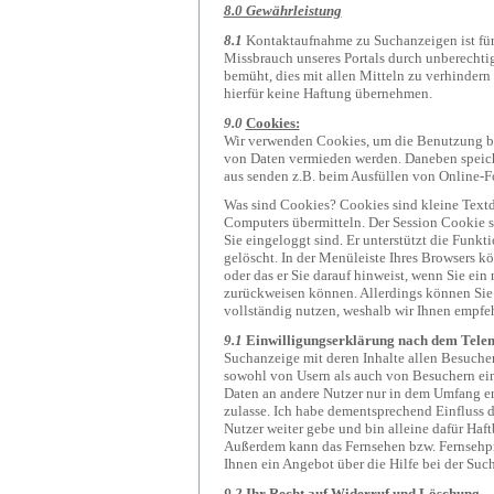
8.0 Gewährleistung
8.1
Kontaktaufnahme zu Suchanzeigen ist fü
Missbrauch unseres Portals durch unberechtigt
bemüht, dies mit allen Mitteln zu verhinder
hierfür keine Haftung übernehmen.
9.0
Cookies:
Wir verwenden Cookies, um die Benutzung be
von Daten vermieden werden. Daneben speiche
aus senden z.B. beim Ausfüllen von Online-F
Was sind Cookies? Cookies sind kleine Textdat
Computers übermitteln. Der Session Cookie sp
Sie eingeloggt sind. Er unterstützt die Funk
gelöscht. In der Menüleiste Ihres Browsers kö
oder das er Sie darauf hinweist, wenn Sie ei
zurückweisen können. Allerdings können Sie
vollständig nutzen, weshalb wir Ihnen empfeh
9.1
Einwilligungserklärung nach dem Tele
Suchanzeige mit deren Inhalte allen Besuche
sowohl von Usern als auch von Besuchern ein
Daten an andere Nutzer nur in dem Umfang erf
zulasse. Ich habe dementsprechend Einfluss 
Nutzer weiter gebe und bin alleine dafür Haft
Außerdem kann das Fernsehen bzw. Fernsehpr
Ihnen ein Angebot über die Hilfe bei der Such
9.2
Ihr Recht auf Widerruf und Löschung