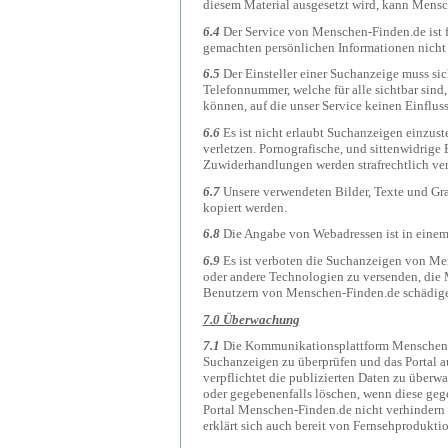
diesem Material ausgesetzt wird, kann Mens
6.4
Der Service von Menschen-Finden.de ist 
gemachten persönlichen Informationen nicht 
6.5
Der Einsteller einer Suchanzeige muss si
Telefonnummer, welche für alle sichtbar sind
können, auf die unser Service keinen Einfluss
6.6
Es ist nicht erlaubt Suchanzeigen einzust
verletzen. Pornografische, und sittenwidrige 
Zuwiderhandlungen werden strafrechtlich ver
6.7
Unsere verwendeten Bilder, Texte und Gra
kopiert werden.
6.8
Die Angabe von Webadressen ist in einem
6.9
Es ist verboten die Suchanzeigen von Me
oder andere Technologien zu versenden, die 
Benutzern von Menschen-Finden.de schädig
7.0 Überwachung
7.1
Die Kommunikationsplattform Menschen-F
Suchanzeigen zu überprüfen und das Portal a
verpflichtet die publizierten Daten zu überw
oder gegebenenfalls löschen, wenn diese ge
Portal Menschen-Finden.de nicht verhindern u
erklärt sich auch bereit von Fernsehprodukti