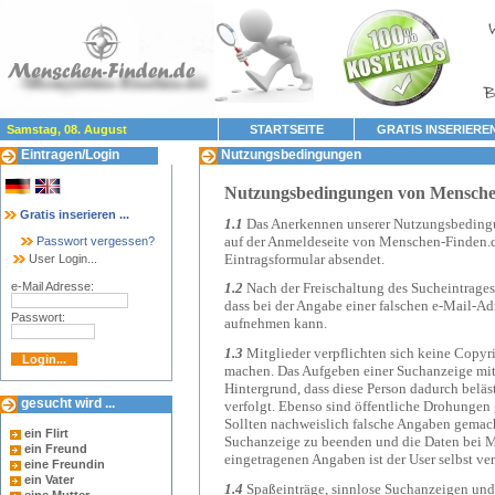
Samstag, 08. August
STARTSEITE
GRATIS INSERIERE
Eintragen/Login
Nutzungsbedingungen
Nutzungsbedingungen von Mensche
Gratis inserieren ...
1.1
Das Anerkennen unserer Nutzungsbedingun
auf der Anmeldeseite von Menschen-Finden.d
Passwort vergessen?
Eintragsformular absendet.
User Login...
e-Mail Adresse:
1.2
Nach der Freischaltung des Sucheintrages 
dass bei der Angabe einer falschen e-Mail-Ad
Passwort:
aufnehmen kann.
1.3
Mitglieder verpflichten sich keine Copyr
machen. Das Aufgeben einer Suchanzeige mit
Hintergrund, dass diese Person dadurch beläst
gesucht wird ...
verfolgt.
Ebenso sind öffentliche Drohungen g
Sollten nachweislich falsche Angaben gemach
ein Flirt
Suchanzeige zu beenden und die Daten bei Me
ein Freund
eingetragenen Angaben ist der User selbst ver
eine Freundin
ein Vater
1.4
Spaßeinträge, sinnlose Suchanzeigen und 