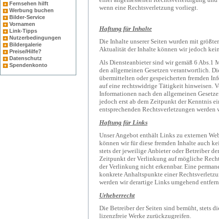
Fernsehen hilft
wenn eine Rechtsverletzung vorliegt.
Werbung buchen
Bilder-Service
Vornamen
Haftung für Inhalte
Link-Tipps
Nutzerbedingungen
Die Inhalte unserer Seiten wurden mit größter 
Bildergalerie
Aktualität der Inhalte können wir jedoch ke
Preise/Hilfe?
Datenschutz
Als Diensteanbieter sind wir gemäß 6 Abs.1 
Spendenkonto
den allgemeinen Gesetzen verantwortlich. Die
übermittelten oder gespeicherten fremden In
auf eine rechtswidrige Tätigkeit hinweisen.
Informationen nach den allgemeinen Gesetzen
jedoch erst ab dem Zeitpunkt der Kenntnis e
entsprechenden Rechtsverletzungen werden w
Haftung für Links
Unser Angebot enthält Links zu externen Webs
können wir für diese fremden Inhalte auch ke
stets der jeweilige Anbieter oder Betreiber d
Zeitpunkt der Verlinkung auf mögliche Recht
der Verlinkung nicht erkennbar. Eine permane
konkrete Anhaltspunkte einer Rechtsverletz
werden wir derartige Links umgehend entfern
Urheberrecht
Die Betreiber der Seiten sind bemüht, stets di
lizenzfreie Werke zurückzugreifen.