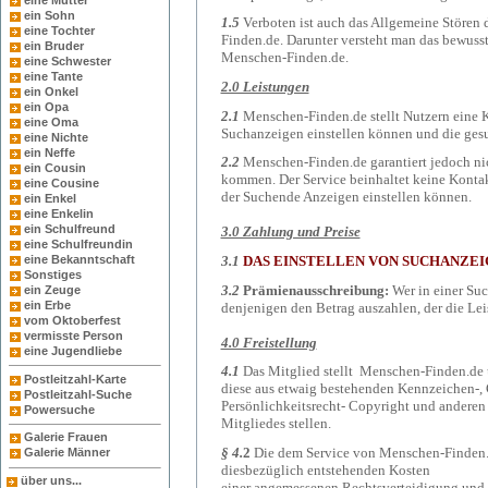
eine Mutter
ein Sohn
1.5
Verboten ist auch das Allgemeine Störe
eine Tochter
Finden.de. Darunter versteht man das bewus
ein Bruder
Menschen-Finden.de.
eine Schwester
eine Tante
2.0 Leistungen
ein Onkel
ein Opa
2.1
Menschen-Finden.de stellt Nutzern eine K
eine Oma
Suchanzeigen einstellen können und die gesu
eine Nichte
ein Neffe
2.2
Menschen-Finden.de garantiert jedoch ni
ein Cousin
kommen. Der Service beinhaltet keine Kontakt
eine Cousine
der Suchende Anzeigen einstellen können.
ein Enkel
eine Enkelin
ein Schulfreund
3.0 Zahlung und Preise
eine Schulfreundin
3.1
DAS EINSTELLEN VON SUCHANZEI
eine Bekanntschaft
Sonstiges
3.2
Prämienausschreibung:
Wer in einer Suc
ein Zeuge
ein Erbe
denjenigen den Betrag auszahlen, der die Lei
vom Oktoberfest
vermisste Person
4.0 Freistellung
eine Jugendliebe
4.1
Das Mitglied stellt Menschen-Finden.de un
Postleitzahl-Karte
diese aus etwaig bestehenden Kennzeichen-, 
Postleitzahl-Suche
Persönlichkeitsrecht- Copyright und anderen
Powersuche
Mitgliedes stellen.
Galerie Frauen
§ 4.
2
Die dem Service von Menschen-Finden.de
Galerie Männer
diesbezüglich entstehenden Kosten
über uns...
einer angemessenen Rechtsverteidigung und 