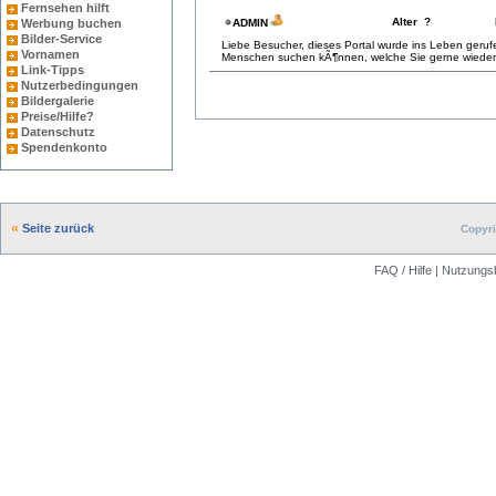
Fernsehen hilft
Alter ?
Werbung buchen
ADMIN
Bilder-Service
Liebe Besucher, dieses Portal wurde ins Leben gerufe
Vornamen
Menschen suchen kÃ¶nnen, welche Sie gerne wiede
Link-Tipps
Nutzerbedingungen
Bildergalerie
Preise/Hilfe?
Datenschutz
Spendenkonto
Seite zurück
Copyri
FAQ / Hilfe
|
Nutzungs