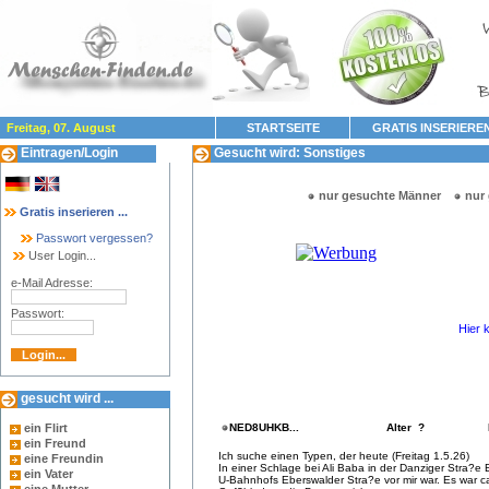
Freitag, 07. August
STARTSEITE
GRATIS INSERIERE
Eintragen/Login
Gesucht wird: Sonstiges
nur gesuchte Männer
nur
Gratis inserieren ...
Passwort vergessen?
User Login...
e-Mail Adresse:
Passwort:
Hier 
gesucht wird ...
ein Flirt
NED8UHKB...
Alter ?
ein Freund
Ich suche einen Typen, der heute (Freitag 1.5.26)
eine Freundin
In einer Schlage bei Ali Baba in der Danziger Stra?
ein Vater
U-Bahnhofs Eberswalder Stra?e vor mir war. Es war c