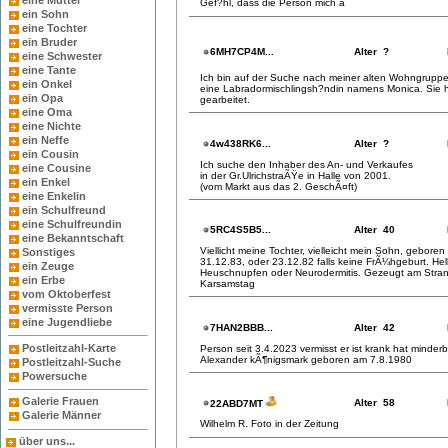
eine Mutter
Gef?hl, dass die Person mich a
ein Sohn
eine Tochter
ein Bruder
6MH7CP4M...
Alter ?
eine Schwester
eine Tante
Ich bin auf der Suche nach meiner alten Wohngruppen
ein Onkel
eine Labradormischlingsh?ndin namens Monica. Sie 
ein Opa
gearbeitet.
eine Oma
eine Nichte
ein Neffe
4w438RK6...
Alter ?
ein Cousin
Ich suche den Inhaber des An- und Verkaufes
eine Cousine
in der Gr.UlrichstraÃŸe in Halle von 2001.
ein Enkel
(vom Markt aus das 2. GeschÃ¤ft)
eine Enkelin
ein Schulfreund
eine Schulfreundin
5RC4S5B5...
Alter 40
eine Bekanntschaft
Viellicht meine Tochter, vielleicht mein Sohn, gebore
Sonstiges
31.12.83, oder 23.12.82 falls keine FrÃ¼hgeburt. Hel
ein Zeuge
Heuschnupfen oder Neurodermitis. Gezeugt am Stran
ein Erbe
Karsamstag
vom Oktoberfest
vermisste Person
eine Jugendliebe
7HAN2BBB...
Alter 42
Postleitzahl-Karte
Person seit 3.4.2023 vermisst er ist krank hat minde
Alexander kÃ¶nigsmark geboren am 7.8.1980
Postleitzahl-Suche
Powersuche
Galerie Frauen
Alter 58
22ABD7MT
Galerie Männer
Wilhelm R. Foto in der Zeitung
über uns...