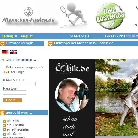
Freitag, 07. August
STARTSEITE
GRATIS INSERIERE
Eintragen/Login
Linktipps bei Menschen-Finden.de
Gratis inserieren ...
Passwort vergessen?
User Login...
e-Mail Adresse:
Passwort:
gesucht wird ...
ein Flirt
ein Freund
eine Freundin
ein Vater