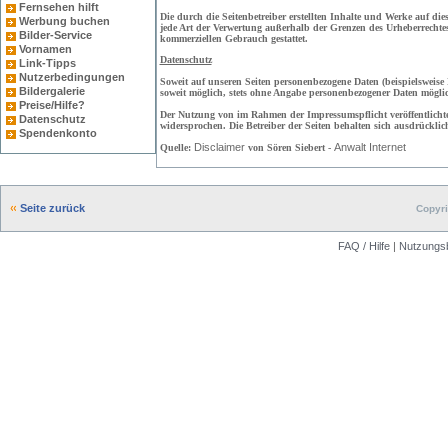
Fernsehen hilft
Die durch die Seitenbetreiber erstellten Inhalte und Werke auf die
Werbung buchen
jede Art der Verwertung außerhalb der Grenzen des Urheberrechtes
Bilder-Service
kommerziellen Gebrauch gestattet.
Vornamen
Datenschutz
Link-Tipps
Nutzerbedingungen
Soweit auf unseren Seiten personenbezogene Daten (beispielsweise N
Bildergalerie
soweit möglich, stets ohne Angabe personenbezogener Daten mögli
Preise/Hilfe?
Der Nutzung von im Rahmen der Impressumspflicht veröffentlicht
Datenschutz
widersprochen. Die Betreiber der Seiten behalten sich ausdrückli
Spendenkonto
Disclaimer
Anwalt Internet
Quelle:
von Sören Siebert -
Seite zurück
Copyri
FAQ / Hilfe
|
Nutzungs