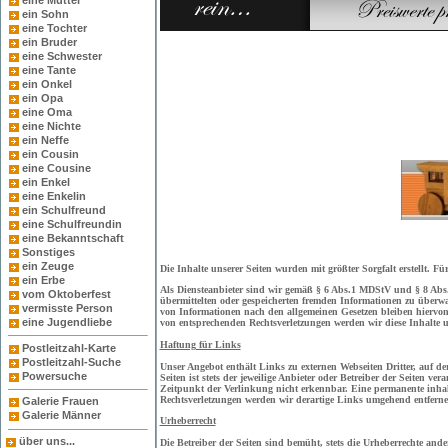
eine Mutter
ein Sohn
eine Tochter
ein Bruder
eine Schwester
eine Tante
ein Onkel
ein Opa
eine Oma
eine Nichte
ein Neffe
ein Cousin
eine Cousine
ein Enkel
eine Enkelin
ein Schulfreund
eine Schulfreundin
eine Bekanntschaft
Sonstiges
ein Zeuge
Die Inhalte unserer Seiten wurden mit größter Sorgfalt erstellt. 
ein Erbe
Als Diensteanbieter sind wir gemäß § 6 Abs.1 MDStV und § 8 Abs.1 
vom Oktoberfest
übermittelten oder gespeicherten fremden Informationen zu überw
vermisste Person
von Informationen nach den allgemeinen Gesetzen bleiben hiervon
eine Jugendliebe
von entsprechenden Rechtsverletzungen werden wir diese Inhalte 
Haftung für Links
Postleitzahl-Karte
Postleitzahl-Suche
Unser Angebot enthält Links zu externen Webseiten Dritter, auf d
Powersuche
Seiten ist stets der jeweilige Anbieter oder Betreiber der Seiten
Zeitpunkt der Verlinkung nicht erkennbar. Eine permanente inhalt
Rechtsverletzungen werden wir derartige Links umgehend entferne
Galerie Frauen
Galerie Männer
Urheberrecht
über uns...
Die Betreiber der Seiten sind bemüht, stets die Urheberrechte ander