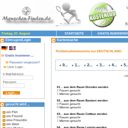
Freitag, 07. August
STARTSEITE
GRATIS INSERIERE
Eintragen/Login
Kartensuche
Postleitzahlenbereiche nur DEUTSCHLAND:
Gratis inserieren ...
Passwort vergessen?
0...
1...
2...
3...
4...
5..
User Login...
e-Mail Adresse:
..oder
Passwort:
01... aus dem Raum Dresden werden
1
Frauen gesucht
1
Männer gesucht
02... aus dem Raum Bautzen werden
0
gesucht wird ...
Frauen gesucht
0
Männer gesucht
ein Flirt
03... aus dem Raum Cottbus werden
ein Freund
0
Frauen gesucht
eine Freundin
1
Männer gesucht
ein Vater
04... aus dem Raum Leipzig werden