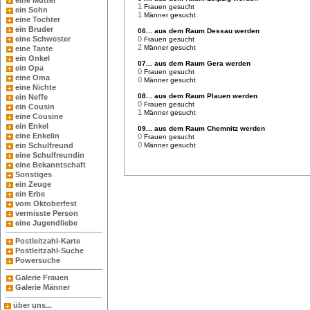
eine Mutter
1
Frauen gesucht
ein Sohn
1
Männer gesucht
eine Tochter
ein Bruder
06... aus dem Raum Dessau werden
eine Schwester
0
Frauen gesucht
2
Männer gesucht
eine Tante
ein Onkel
07... aus dem Raum Gera werden
ein Opa
0
Frauen gesucht
eine Oma
0
Männer gesucht
eine Nichte
08... aus dem Raum Plauen werden
ein Neffe
0
Frauen gesucht
ein Cousin
1
Männer gesucht
eine Cousine
ein Enkel
09... aus dem Raum Chemnitz werden
eine Enkelin
0
Frauen gesucht
0
ein Schulfreund
Männer gesucht
eine Schulfreundin
eine Bekanntschaft
Sonstiges
ein Zeuge
ein Erbe
vom Oktoberfest
vermisste Person
eine Jugendliebe
Postleitzahl-Karte
Postleitzahl-Suche
Powersuche
Galerie Frauen
Galerie Männer
über uns...