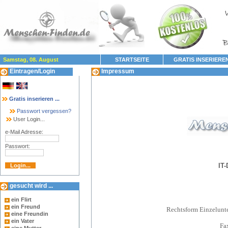
Samstag, 08. August
STARTSEITE
GRATIS INSERIERE
Eintragen/Login
Impressum
Gratis inserieren ...
Passwort vergessen?
User Login...
e-Mail Adresse:
Passwort:
IT-
gesucht wird ...
ein Flirt
ein Freund
Rechtsform Einzelunt
eine Freundin
ein Vater
Fa