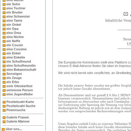
eine Mutter
ein Sohn
eine Tochter
ein Bruder
eine Schwester
Inhaltliche Ver
eine Tante
ein Onkel
ein Opa
-----------
eine Oma
eine Nichte
Steu
ein Neffe
US
ein Cousin
-----------
eine Cousine
ein Enkel
eine Enkelin
ein Schulfreund
Die Europäische Kommission stellt eine Plattform zu
eine Schulfreundin
Unsere E-Mail-Adresse finden Sie oben im Impres
eine Bekanntschaft
Wir sind nicht bereit oder verpflichtet, an Streitbe
Sonstiges
ein Zeuge
ein Erbe
Die Inhalte unserer Seiten wurden mit größter Sorgfalt 
vom Oktoberfest
wir jedoch keine Gewähr übernehmen.
vermisste Person
eine Jugendliebe
Als Diensteanbieter sind wir gemäß § 6 Abs.1 MDStV 
Gesetzen verantwortlich. Diensteanbieter sind jedoch 
Postleitzahl-Karte
Informationen zu überwachen oder nach Umständen zu 
zur Entfernung oder Sperrung der Nutzung von Infor
Postleitzahl-Suche
diesbezügliche Haftung ist jedoch erst ab dem Zeitpu
Powersuche
werden von entsprechenden Rechtsverletzungen werde
Galerie Frauen
Galerie Männer
Unser Angebot enthält Links zu externen Webseiten Dr
diese fremden Inhalte auch keine Gewähr übernehmen. F
über uns...
Betreiber der Seiten verantwortlich. Die verlinkten 