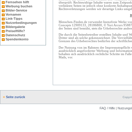
Fernsehen hilft
überprüft. Rechtswidrige Inhalte waren zum Zeitpunkt
verlinkten Seiten ist jedoch ohne konkrete Anhaltspu
Werbung buchen
Rechtsverletzungen werden wir derartige Links umge
Bilder-Service
Vornamen
B
Link-Tipps
Menschen-Finden.de verwendet lizenzfreie Werke von
Nutzerbedingungen
Concepts 12909133, 28186800, © Yuri Arcurs 9588771
Bildergalerie
der Seiten sind bemüht, stets die Urheberrechte andere
Preise/Hilfe?
Die durch die Seitenbetreiber erstellten Inhalte und 
Datenschutz
Dritter sind als solche gekennzeichnet. Die Vervielfä
Spendenkonto
Grenzen des Urheberrechtes bedürfen der schriftliche
Der Nutzung von im Rahmen der Impressumspflicht ve
ausdrücklich angeforderter Werbung und Informationsm
behalten sich ausdrücklich rechtliche Schritte im F
Mails, vor.
Seite zurück
Copyri
FAQ / Hilfe
|
Nutzungs