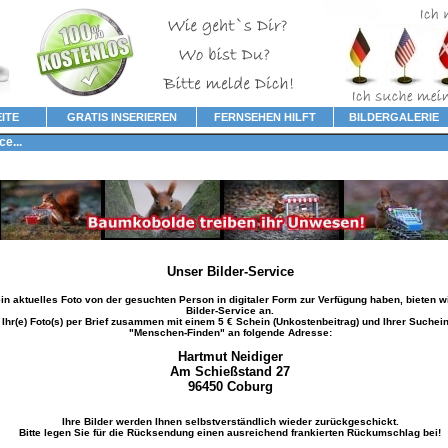
ITE
GRATIS INSERIEREN
FERNSEHEN HILFT
BILDERGALERIE
e...
Unser Bilder-Service
ein aktuelles Foto von der gesuchten Person in digitaler Form zur Verfügung haben, bieten w
Bilder-Service an.
Ihr(e) Foto(s) per Brief zusammen mit einem 5 € Schein (Unkostenbeitrag) und Ihrer Suchein
"Menschen-Finden" an folgende Adresse:
Hartmut Neidiger
Am Schießstand 27
96450 Coburg
Ihre Bilder werden Ihnen selbstverständlich wieder zurückgeschickt.
Bitte legen Sie für die Rücksendung einen ausreichend frankierten Rückumschlag bei!