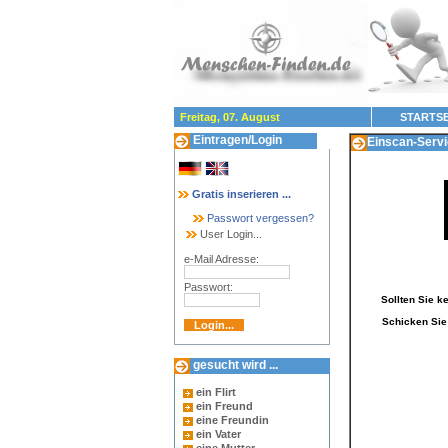
Freitag, 07. August
STARTSE
Eintragen/Login
Einscan-Servic
Gratis inserieren ...
Passwort vergessen?
User Login...
e-Mail Adresse:
Passwort:
Sollten Sie k
Schicken Sie 
gesucht wird ...
ein Flirt
ein Freund
eine Freundin
ein Vater