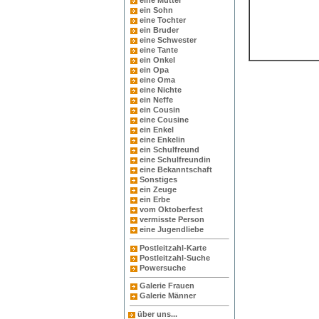
eine Mutter
ein Sohn
eine Tochter
ein Bruder
eine Schwester
eine Tante
ein Onkel
ein Opa
eine Oma
eine Nichte
ein Neffe
ein Cousin
eine Cousine
ein Enkel
eine Enkelin
ein Schulfreund
eine Schulfreundin
eine Bekanntschaft
Sonstiges
ein Zeuge
ein Erbe
vom Oktoberfest
vermisste Person
eine Jugendliebe
Postleitzahl-Karte
Postleitzahl-Suche
Powersuche
Galerie Frauen
Galerie Männer
über uns...