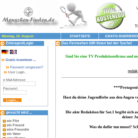
Montag, 10. August
STARTSEITE
GRATIS INSERIERE
Eintragen/Login
Das Fernsehen hilft Ihnen bei der Suche!
Sind Sie eine TV Produktionsfirma und mö
Gratis inserieren ...
Passwort vergessen?
redak
User Login...
e-Mail Adresse:
***Protagonis
Passwort:
Hast du deine Jugendliebe aus den Augen ve
Die akte Redaktion für Sat.1 begibt sich
gesucht wird ...
deiner Ju
ein Flirt
ein Freund
Was du dafür tun musst? Sch
eine Freundin
ein Vater