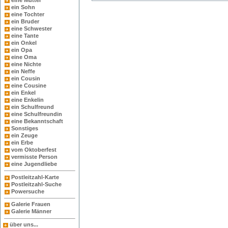
eine Mutter
ein Sohn
eine Tochter
ein Bruder
eine Schwester
eine Tante
ein Onkel
ein Opa
eine Oma
eine Nichte
ein Neffe
ein Cousin
eine Cousine
ein Enkel
eine Enkelin
ein Schulfreund
eine Schulfreundin
eine Bekanntschaft
Sonstiges
ein Zeuge
ein Erbe
vom Oktoberfest
vermisste Person
eine Jugendliebe
Postleitzahl-Karte
Postleitzahl-Suche
Powersuche
Galerie Frauen
Galerie Männer
über uns...