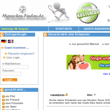
Samstag, 08. August
STARTSEITE
GRATIS INSERIERE
Eintragen/Login
Gesucht wird: eine Schwester
nur gesuchte Männer
nur
Gratis inserieren ...
Passwort vergessen?
User Login...
e-Mail Adresse:
Passwort:
Hier 
gesucht wird ...
Alter ?
H64NDAA5
ein Flirt
ein Freund
Suche meine Schwester aus usa Houston Texas 1103
ist verstorben sein name war charls foley meine schwe
eine Freundin
ein Vater