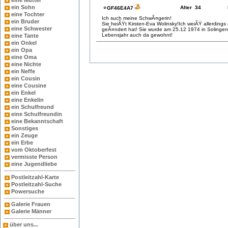
eine Mutter
ein Sohn
Alter 34
GF46E4A7
eine Tochter
Ich such meine SchwÃ¤gerin!
ein Bruder
Sie heiÃŸt Kirsten-Eva Wolinsky!Ich weiÃŸ allerding
eine Schwester
geÃ¤ndert hat! Sie wurde am 25.12 1974 in Solingen
Lebensjahr auch da gewohnt!
eine Tante
ein Onkel
ein Opa
eine Oma
eine Nichte
ein Neffe
ein Cousin
eine Cousine
ein Enkel
eine Enkelin
ein Schulfreund
eine Schulfreundin
eine Bekanntschaft
Sonstiges
ein Zeuge
ein Erbe
vom Oktoberfest
vermisste Person
eine Jugendliebe
Postleitzahl-Karte
Postleitzahl-Suche
Powersuche
Galerie Frauen
Galerie Männer
über uns...