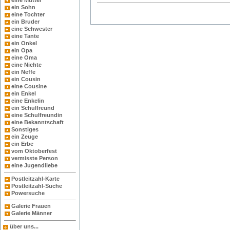
eine Mutter
ein Sohn
eine Tochter
ein Bruder
eine Schwester
eine Tante
ein Onkel
ein Opa
eine Oma
eine Nichte
ein Neffe
ein Cousin
eine Cousine
ein Enkel
eine Enkelin
ein Schulfreund
eine Schulfreundin
eine Bekanntschaft
Sonstiges
ein Zeuge
ein Erbe
vom Oktoberfest
vermisste Person
eine Jugendliebe
Postleitzahl-Karte
Postleitzahl-Suche
Powersuche
Galerie Frauen
Galerie Männer
über uns...