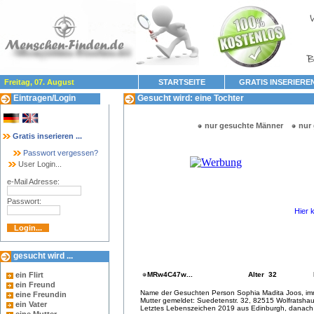
Freitag, 07. August
STARTSEITE
GRATIS INSERIERE
Eintragen/Login
Gesucht wird: eine Tochter
nur gesuchte Männer
nur
Gratis inserieren ...
Passwort vergessen?
User Login...
e-Mail Adresse:
Passwort:
Hier 
gesucht wird ...
ein Flirt
MRw4C47w...
Alter 32
ein Freund
Name der Gesuchten Person Sophia Madita Joos, imm
eine Freundin
Mutter gemeldet: Suedetenstr. 32, 82515 Wolfratshau
ein Vater
Letztes Lebenszeichen 2019 aus Edinburgh, danach