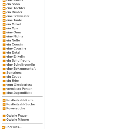
eine Mutter
ein Sohn
eine Tochter
ein Bruder
eine Schwester
eine Tante
ein Onkel
ein Opa
eine Oma
eine Nichte
ein Neffe
ein Cousin
eine Cousine
ein Enkel
eine Enkelin
ein Schulfreund
eine Schulfreundin
eine Bekanntschaft
Sonstiges
ein Zeuge
ein Erbe
vom Oktoberfest
vermisste Person
eine Jugendliebe
Postleitzahl-Karte
Postleitzahl-Suche
Powersuche
Galerie Frauen
Galerie Männer
über uns...