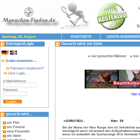
Samstag, 08. August
STARTSEITE
GRATIS INSERIERE
Eintragen/Login
Gesucht wird: ein Sohn
nur gesuchte Männer
nur
Gratis inserieren ...
Passwort vergessen?
User Login...
e-Mail Adresse:
Passwort:
Hier 
gesucht wird ...
G2RU73EU...
Alter 29
ein Flirt
ein Freund
Bin die Mama von Nino Runge den ich Sehnlichtst su
beruhigend wenn mir jemand den Aufenthaltsort beka
eine Freundin
bevor ich polizeilich die Suchanzeige fÃ¼r Vermisst
ein Vater