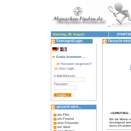
Samstag, 08. August
STARTSE
Eintragen/Login
Gesucht wird:
Gratis inserieren ...
Passwort vergessen?
User Login...
e-Mail Adresse:
Passwort:
gesucht wird ...
G2RU73EU...
ein Flirt
ein Freund
Bin die Mama vo
beruhigend wenn
eine Freundin
bevor ich poliz
ein Vater