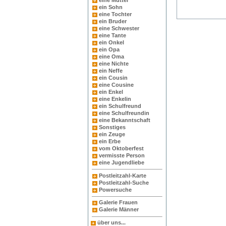
eine Mutter
ein Sohn
eine Tochter
ein Bruder
eine Schwester
eine Tante
ein Onkel
ein Opa
eine Oma
eine Nichte
ein Neffe
ein Cousin
eine Cousine
ein Enkel
eine Enkelin
ein Schulfreund
eine Schulfreundin
eine Bekanntschaft
Sonstiges
ein Zeuge
ein Erbe
vom Oktoberfest
vermisste Person
eine Jugendliebe
Postleitzahl-Karte
Postleitzahl-Suche
Powersuche
Galerie Frauen
Galerie Männer
über uns...