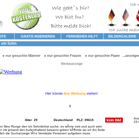
ITE
GRATIS INSERIEREN
FERNSEHEN HILFT
BILDERGALERIE
 ein Sohn
nur gesuchte Männer
nur gesuchte Frauen
nur gesuchte Paare
...anzeige
Werbeanzeige
Hier könnte
Ihre Werbung
stehen!
1
Anz
Alter 29
Deutschland
PLZ: 39615
23.
n Nino Runge den ich Sehnlichtst suche, es wÃ¤re nett und auch sehr
 mir jemand den Aufenthaltsort bekannt geben kÃ¶nnte wo ich ihn finde
eilich die Suchanzeige fÃ¼r Vermisste Personen aufgeben muss.