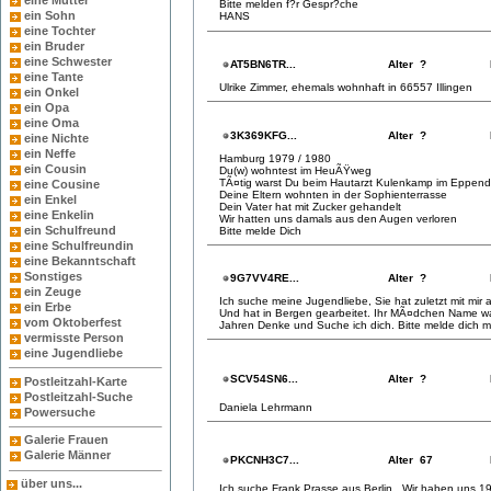
eine Mutter
Bitte melden f?r Gespr?che
ein Sohn
HANS
eine Tochter
ein Bruder
eine Schwester
AT5BN6TR...
Alter ?
eine Tante
Ulrike Zimmer, ehemals wohnhaft in 66557 Illingen
ein Onkel
ein Opa
eine Oma
3K369KFG...
Alter ?
eine Nichte
ein Neffe
Hamburg 1979 / 1980
ein Cousin
Du(w) wohntest im HeuÃŸweg
TÃ¤tig warst Du beim Hautarzt Kulenkamp im Eppen
eine Cousine
Deine Eltern wohnten in der Sophienterrasse
ein Enkel
Dein Vater hat mit Zucker gehandelt
eine Enkelin
Wir hatten uns damals aus den Augen verloren
ein Schulfreund
Bitte melde Dich
eine Schulfreundin
eine Bekanntschaft
Sonstiges
9G7VV4RE...
Alter ?
ein Zeuge
Ich suche meine Jugendliebe, Sie hat zuletzt mit mir
ein Erbe
Und hat in Bergen gearbeitet. Ihr MÃ¤dchen Name wa
vom Oktoberfest
Jahren Denke und Suche ich dich. Bitte melde dich m
vermisste Person
eine Jugendliebe
SCV54SN6...
Alter ?
Postleitzahl-Karte
Postleitzahl-Suche
Daniela Lehrmann
Powersuche
Galerie Frauen
Galerie Männer
PKCNH3C7...
Alter 67
über uns...
Ich suche Frank Prasse aus Berlin.. Wir haben uns 1