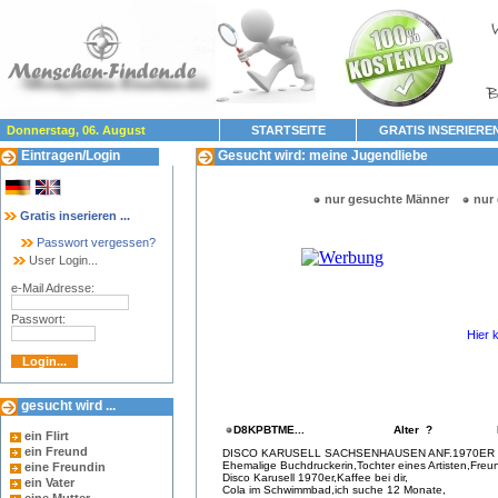
Donnerstag, 06. August
STARTSEITE
GRATIS INSERIERE
Eintragen/Login
Gesucht wird: meine Jugendliebe
nur gesuchte Männer
nur
Gratis inserieren ...
Passwort vergessen?
User Login...
e-Mail Adresse:
Passwort:
Hier 
gesucht wird ...
D8KPBTME...
Alter ?
ein Flirt
ein Freund
DISCO KARUSELL SACHSENHAUSEN ANF.1970ER
Ehemalige Buchdruckerin,Tochter eines Artisten,Freu
eine Freundin
Disco Karusell 1970er,Kaffee bei dir,
ein Vater
Cola im Schwimmbad,ich suche 12 Monate,