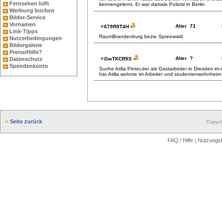
Fernsehen hilft
kennengelernt. Er war damals Polizist in Berlin
Werbung buchen
Bilder-Service
Vornamen
Alter 71
679R9T4H
Link-Tipps
RaumBrandenburg bezw. Spreewald
Nutzerbedingungen
Bildergalerie
Preise/Hilfe?
Alter ?
GwTKCR9S
Datenschutz
Spendenkonto
Suvhe Atilla Pinter,der als Gastarbeiter in Dresden im
hat.Atilla wohnte im Arbeiter und studentenwohnheim
Seite zurück
Copyri
FAQ / Hilfe
|
Nutzungs