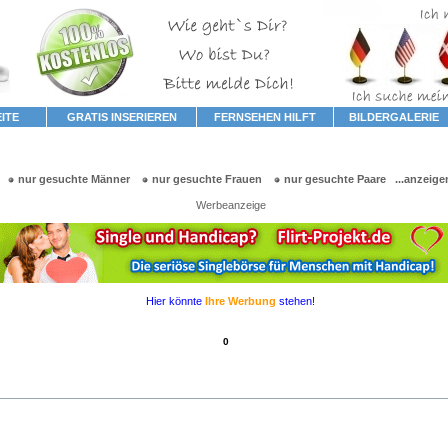
ITE
GRATIS INSERIEREN
FERNSEHEN HILFT
BILDERGALERIE
 ein Erbe
nur gesuchte Männer
nur gesuchte Frauen
nur gesuchte Paare
...anzeige
Werbeanzeige
Hier könnte
Ihre Werbung
stehen!
0