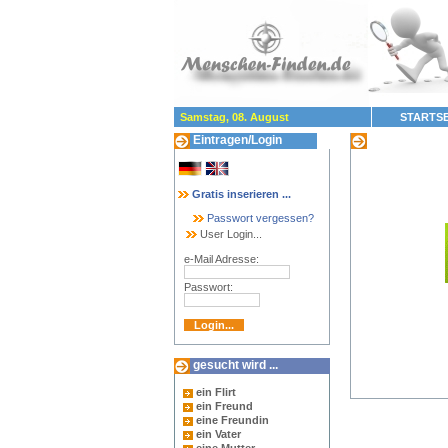
Samstag, 08. August
STARTSE
Eintragen/Login
Gesucht wird:
Gratis inserieren ...
Passwort vergessen?
User Login...
e-Mail Adresse:
Passwort:
gesucht wird ...
ein Flirt
ein Freund
eine Freundin
ein Vater