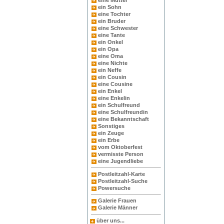
eine Mutter
ein Sohn
eine Tochter
ein Bruder
eine Schwester
eine Tante
ein Onkel
ein Opa
eine Oma
eine Nichte
ein Neffe
ein Cousin
eine Cousine
ein Enkel
eine Enkelin
ein Schulfreund
eine Schulfreundin
eine Bekanntschaft
Sonstiges
ein Zeuge
ein Erbe
vom Oktoberfest
vermisste Person
eine Jugendliebe
Postleitzahl-Karte
Postleitzahl-Suche
Powersuche
Galerie Frauen
Galerie Männer
über uns...