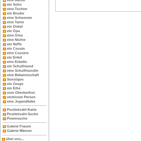
eine Mutter
ein Sohn
eine Tochter
ein Bruder
eine Schwester
eine Tante
ein Onkel
ein Opa
eine Oma
eine Nichte
ein Neffe
ein Cousin
eine Cousine
ein Enkel
eine Enkelin
ein Schulfreund
eine Schulfreundin
eine Bekanntschaft
Sonstiges
ein Zeuge
ein Erbe
vom Oktoberfest
vermisste Person
eine Jugendliebe
Postleitzahl-Karte
Postleitzahl-Suche
Powersuche
Galerie Frauen
Galerie Männer
über uns...