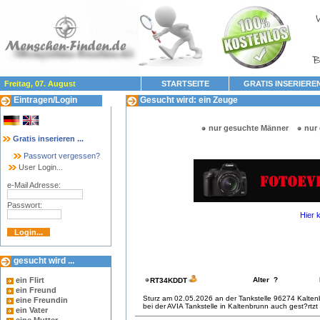
Freitag, 07. August
STARTSEITE
GRATIS INSERIERE
Eintragen/Login
Gesucht wird: ein Zeuge
nur gesuchte Männer
nur
Gratis inserieren ...
Passwort vergessen?
User Login...
e-Mail Adresse:
Passwort:
Hier 
gesucht wird ...
ein Flirt
Alter ?
RT34KDDT
ein Freund
Sturz am 02.05.2026 an der Tankstelle 96274 Kalten
eine Freundin
bei der AVIA Tankstelle in Kaltenbrunn auch gest?rtzt
ein Vater