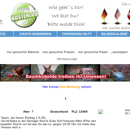
ITE
GRATIS INSERIEREN
FERNSEHEN HILFT
BILDERGALERIE
 Sonstiges
nur gesuchte Männer
nur gesuchte Frauen
nur gesuchte Paare
...anzeigen!
Werbeanzeige
Hier könnte
Ihre Werbung
stehen!
1
Anz
Alter ?
Deutschland
PLZ: 13469
01.
 Typen, der heute (Freitag 1.5.26)
e bei Ali Baba in der Danziger Stra?e Ecke Sch?nhauser Allee N?he des
swalder Stra?e vor mir war. Es war ca. gegen 19:30 Uhr. Ich hatte das
e Person mich a