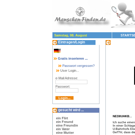
Samstag, 08. August
STARTSE
Eintragen/Login
Gesucht wird:
Gratis inserieren ...
Passwort vergessen?
User Login...
e-Mail Adresse:
Passwort:
gesucht wird ...
NED8UHKB...
ein Flirt
ein Freund
Ich suche einen
eine Freundin
In einer Schlag
ein Vater
U-Bahnhofs Eber
Gef?hl, dass di
eine Mutter