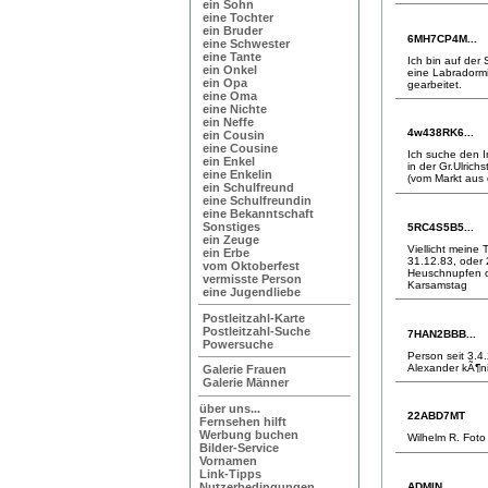
ein Sohn
eine Tochter
ein Bruder
6MH7CP4M...
eine Schwester
eine Tante
Ich bin auf der
ein Onkel
eine Labradorm
ein Opa
gearbeitet.
eine Oma
eine Nichte
ein Neffe
4w438RK6...
ein Cousin
eine Cousine
Ich suche den 
ein Enkel
in der Gr.Ulrich
eine Enkelin
(vom Markt aus 
ein Schulfreund
eine Schulfreundin
eine Bekanntschaft
Sonstiges
5RC4S5B5...
ein Zeuge
Viellicht meine
ein Erbe
31.12.83, oder 
vom Oktoberfest
Heuschnupfen o
vermisste Person
Karsamstag
eine Jugendliebe
Postleitzahl-Karte
Postleitzahl-Suche
7HAN2BBB...
Powersuche
Person seit 3.4
Alexander kÃ¶n
Galerie Frauen
Galerie Männer
über uns...
22ABD7MT
Fernsehen hilft
Werbung buchen
Wilhelm R. Foto
Bilder-Service
Vornamen
Link-Tipps
ADMIN
Nutzerbedingungen