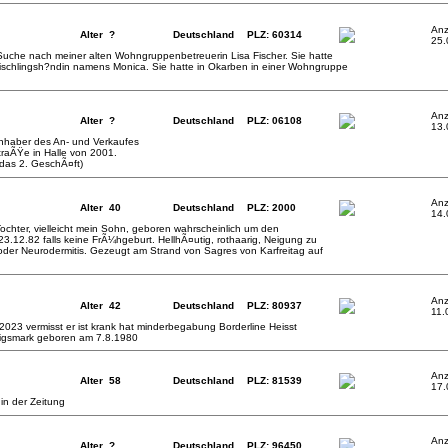
Anz
Alter ?
Deutschland
PLZ: 60314
25.
 Suche nach meiner alten Wohngruppenbetreuerin Lisa Fischer. Sie hatte
ischlingsh?ndin namens Monica. Sie hatte in Okarben in einer Wohngruppe
Anz
Alter ?
Deutschland
PLZ: 06108
13.
Inhaber des An- und Verkaufes
straÃŸe in Halle von 2001.
das 2. GeschÃ¤ft)
Anz
Alter 40
Deutschland
PLZ: 2000
14.
 Tochter, vielleicht mein Sohn, geboren wahrscheinlich um den
23.12.82 falls keine FrÃ¼hgeburt. HellhÃ¤utig, rothaarig, Neigung zu
der Neurodermitis. Gezeugt am Strand von Sagres von Karfreitag auf
Anz
Alter 42
Deutschland
PLZ: 80937
11.
.2023 vermisst er ist krank hat minderbegabung Borderline Heisst
igsmark geboren am 7.8.1980
Anz
Alter 58
Deutschland
PLZ: 81539
17.
 in der Zeitung
Anz
Alter ?
Deutschland
PLZ: 96450