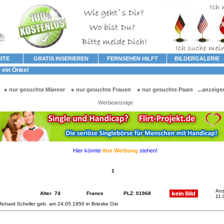
ITE
GRATIS INSERIEREN
FERNSEHEN HILFT
BILDERGALERIE
 ein Onkel
nur gesuchte Männer
nur gesuchte Frauen
nur gesuchte Paare
...anzeige
Werbeanzeige
Hier könnte
Ihre Werbung
stehen!
1
Anz
Alter 74
France
PLZ: 01968
11.
Richard Scheller geb. am 24.05.1950 in Brieske Ost