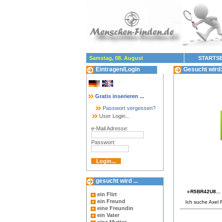
Samstag, 08. August
STARTSE
Eintragen/Login
Gesucht wird:
Gratis inserieren ...
Passwort vergessen?
User Login...
e-Mail Adresse:
Passwort:
gesucht wird ...
R5BR42U8...
ein Flirt
ein Freund
Ich suche Axel 
eine Freundin
ein Vater