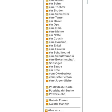
eine Mutter
ein Sohn
eine Tochter
ein Bruder
eine Schwester
eine Tante
ein Onkel
ein Opa
eine Oma
eine Nichte
ein Neffe
ein Cousin
eine Cousine
ein Enkel
eine Enkelin
ein Schulfreund
eine Schulfreundin
eine Bekanntschaft
Sonstiges
ein Zeuge
ein Erbe
vom Oktoberfest
vermisste Person
eine Jugendliebe
Postleitzahl-Karte
Postleitzahl-Suche
Powersuche
Galerie Frauen
Galerie Männer
über uns...