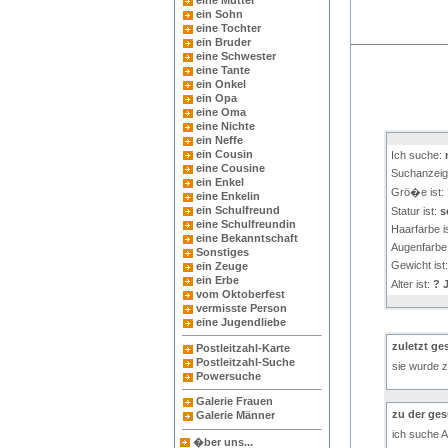
eine Mutter
ein Sohn
eine Tochter
ein Bruder
eine Schwester
eine Tante
ein Onkel
ein Opa
eine Oma
eine Nichte
ein Neffe
ein Cousin
Ich suche:
eine Cousine
Suchanzeig
ein Enkel
Grö�e ist:
eine Enkelin
ein Schulfreund
Statur ist:
s
eine Schulfreundin
Haarfarbe i
eine Bekanntschaft
Augenfarbe 
Sonstiges
Gewicht ist
ein Zeuge
ein Erbe
Alter ist:
? J
vom Oktoberfest
vermisste Person
eine Jugendliebe
zuletzt ge
Postleitzahl-Karte
Postleitzahl-Suche
sie wurde z
Powersuche
Galerie Frauen
zu der ge
Galerie Männer
ich suche A
�ber uns...