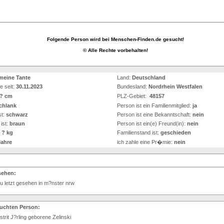
Folgende Person wird bei Menschen-Finden.de gesucht!
© Alle Rechte vorbehalten!
meine Tante
Land:
Deutschland
e seit:
30.11.2023
Bundesland:
Nordrhein Westfalen
? cm
PLZ-Gebiet:
48157
chlank
Person ist ein Familienmitglied:
ja
st:
schwarz
Person ist eine Bekanntschaft:
nein
ist:
braun
Person ist ein(e) Freund(in):
nein
:
? kg
Familienstand ist:
geschieden
ahre
ich zahle eine Pr�mie:
nein
sehen:
u letzt gesehen in m?nster nrw
suchten Person:
strit J?rling geborene Zelinski