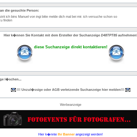
 an die gesuchte Person:
Astrit ich bins Manuel von ingi bitte melde dich mal bei mir. ich versuche schon so
zu finden
Hier k�nnen Sie Kontakt mit dem Ersteller der Suchanzeige
D48TPT85
aufnehmen
diese Suchanzeige direkt kontaktieren!
ge l�schen...
!!! Unzul�ssige oder AGB verletzende Suchanzeige hier melden!!!
Werbeanzeige
Hier k�nnte
Ihr Banner
angezeigt werden!