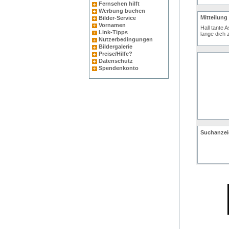
Fernsehen hilft
Werbung buchen
Mitteilung
Bilder-Service
Vornamen
Hall tante 
Link-Tipps
lange dich 
Nutzerbedingungen
Bildergalerie
Preise/Hilfe?
Datenschutz
Spendenkonto
Suchanzei