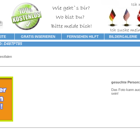
ITE
GRATIS INSERIEREN
FERNSEHEN HILFT
BILDERGALERIE
D:
D48TPT85
stfalen
gesuchte Person:
Das Foto kann au
sein!