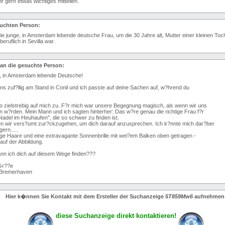
hr gern etwas wichtiges mitteilen.
suchten Person:
ie junge, in Amsterdam lebende deutsche Frau, um die 30 Jahre alt, Mutter einer kleinen Toch
eruflich in Sevilla war.
 an die gesuchte Person:
e, in Amsterdam lebende Deutsche!
uns zuf?llig am Stand in Conil und ich passte auf deine Sachen auf, w?hrend du
o zielstrebig auf mich zu. F?r mich war unsere Begegnung magisch, als wenn wir uns
 w?rden. Mein Mann und ich sagten hinterher: Das w?re genau die richtige Frau f?r
e "Nadel im Heuhaufen", die so schwer zu finden ist.
en wir vers?umt zur?ckzugehen, um dich darauf anzusprechen. Ich k?nnte mich dar?ber
ern.....
ge Haare und eine extravagante Sonnenbrille mit wei?em Balken oben getragen -
 auf der Abbildung.
kann ich dich auf diesem Wege finden???
 Gr??e
 Bremerhaven
Hier k�nnen Sie Kontakt mit dem Ersteller der Suchanzeige
5T859Mw6
aufnehmen
diese Suchanzeige direkt kontaktieren!