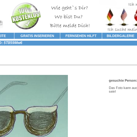
ITE
GRATIS INSERIEREN
FERNSEHEN HILFT
BILDERGALERIE
D:
5T859Mw6
gesuchte Person:
Das Foto kann au
sein!