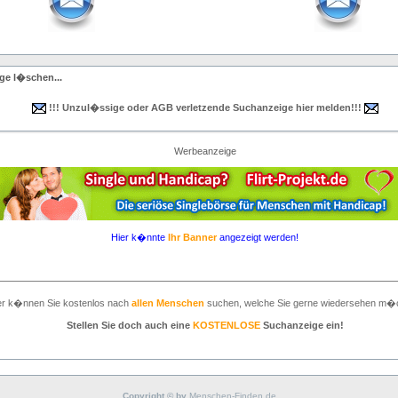
ge l�schen...
!!! Unzul�ssige oder AGB verletzende Suchanzeige hier melden!!!
Werbeanzeige
Hier k�nnte
Ihr Banner
angezeigt werden!
er k�nnen Sie kostenlos nach
allen Menschen
suchen, welche Sie gerne wiedersehen m�
Stellen Sie doch auch eine
KOSTENLOSE
Suchanzeige ein!
Copyright © by
Menschen-Finden.de