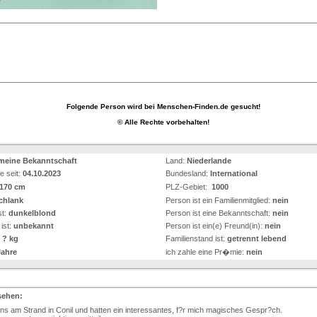
Folgende Person wird bei Menschen-Finden.de gesucht!
© Alle Rechte vorbehalten!
meine Bekanntschaft
Land:
Niederlande
e seit:
04.10.2023
Bundesland:
International
170 cm
PLZ-Gebiet:
1000
chlank
Person ist ein Familienmitglied:
nein
st:
dunkelblond
Person ist eine Bekanntschaft:
nein
ist:
unbekannt
Person ist ein(e) Freund(in):
nein
:
? kg
Familienstand ist:
getrennt lebend
ahre
ich zahle eine Pr�mie:
nein
sehen:
uns am Strand in Conil und hatten ein interessantes, f?r mich magisches Gespr?ch.