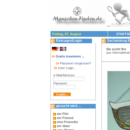
Freitag, 07. August
STARTSE
Eintragen/Login
Sucheintrag I
Sie sucht Ihn
aus International
Gratis inserieren ...
Passwort vergessen?
User Login...
e-Mail Adresse:
Passwort:
gesucht wird ...
ein Flirt
ein Freund
eine Freundin
ein Vater