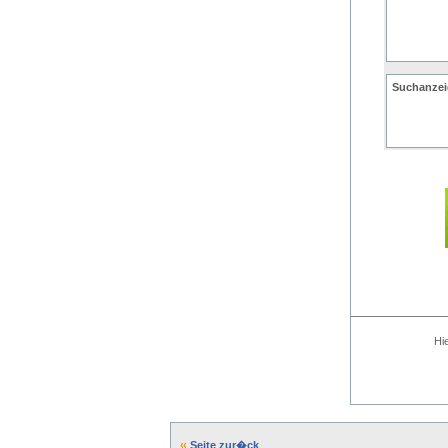
Suchanzei
Hi
Seite zur�ck