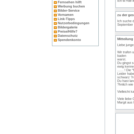
Ich w?rde i
Fernsehen hilft
Werbung buchen
Bilder-Service
Vornamen
zu der ge
Link-Tipps
Ich suche d
Nutzerbedingungen
September b
Bildergalerie
Preise/Hilfe?
Datenschutz
Mitteilung
Spendenkonto
Liebe jung
Wir trafen 
baden
warst.
Du gingst s
ewig kennen
....... ! Di
Leider hab
schwarz ?rg
Du hast lan
?hnlich wie
Vielleicht 
Viele liebe
Margit aus