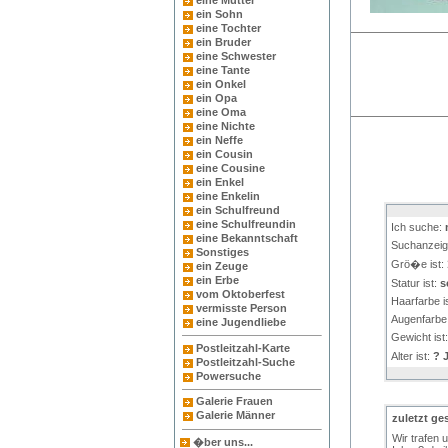
eine Mutter
ein Sohn
eine Tochter
ein Bruder
eine Schwester
eine Tante
ein Onkel
ein Opa
eine Oma
eine Nichte
ein Neffe
ein Cousin
eine Cousine
ein Enkel
eine Enkelin
ein Schulfreund
eine Schulfreundin
Ich suche:
eine Bekanntschaft
Suchanzeig
Sonstiges
Grö�e ist:
ein Zeuge
ein Erbe
Statur ist:
s
vom Oktoberfest
Haarfarbe i
vermisste Person
Augenfarbe 
eine Jugendliebe
Gewicht ist
Postleitzahl-Karte
Alter ist:
? J
Postleitzahl-Suche
Powersuche
Galerie Frauen
Galerie Männer
zuletzt ge
Wir trafen 
�ber uns...