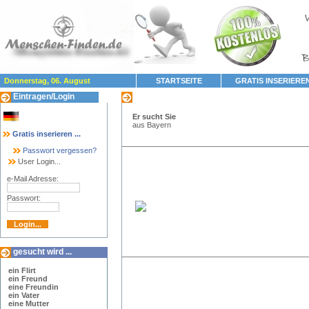
Donnerstag, 06. August
STARTSEITE
GRATIS INSERIERE
Eintragen/Login
Sucheintrag ID:
SCV54SN6
Er sucht Sie
aus Bayern
Gratis inserieren ...
Passwort vergessen?
User Login...
e-Mail Adresse:
Passwort:
gesucht wird ...
ein Flirt
ein Freund
eine Freundin
ein Vater
eine Mutter