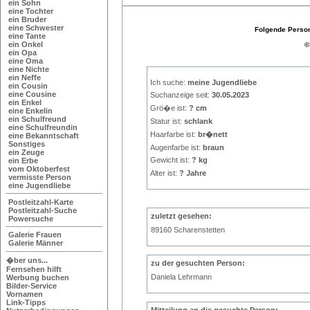
ein Sohn
eine Tochter
ein Bruder
eine Schwester
Folgende Person
eine Tante
ein Onkel
©
ein Opa
eine Oma
eine Nichte
ein Neffe
Ich suche:
meine Jugendliebe
ein Cousin
eine Cousine
Suchanzeige seit:
30.05.2023
ein Enkel
Grö�e ist:
? cm
eine Enkelin
ein Schulfreund
Statur ist:
schlank
eine Schulfreundin
Haarfarbe ist:
br�nett
eine Bekanntschaft
Sonstiges
Augenfarbe ist:
braun
ein Zeuge
Gewicht ist:
? kg
ein Erbe
vom Oktoberfest
Alter ist:
? Jahre
vermisste Person
eine Jugendliebe
Postleitzahl-Karte
Postleitzahl-Suche
zuletzt gesehen:
Powersuche
89160 Scharenstetten
Galerie Frauen
Galerie Männer
�ber uns...
zu der gesuchten Person:
Fernsehen hilft
Daniela Lehrmann
Werbung buchen
Bilder-Service
Vornamen
Link-Tipps
Mitteilung an die gesuchte Person: