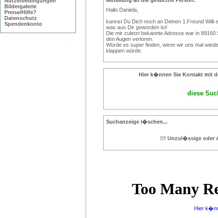
Nutzerbedingungen
Bildergalerie
Hallo Daniela,
Preise/Hilfe?
Datenschutz
kannst Du Dich noch an Deinen 1.Freund Willi 
Spendenkonto
was aus Dir geworden ist!
Die mir zuletzt bekannte Adresse war in 89160 
den Augen verloren.
Würde es super finden, wenn wir uns mal wied
klappen würde.
Hier k�nnen Sie Kontakt mit d
diese Such
Suchanzeige l�schen...
!!! Unzul�ssige oder 
Hier k�n