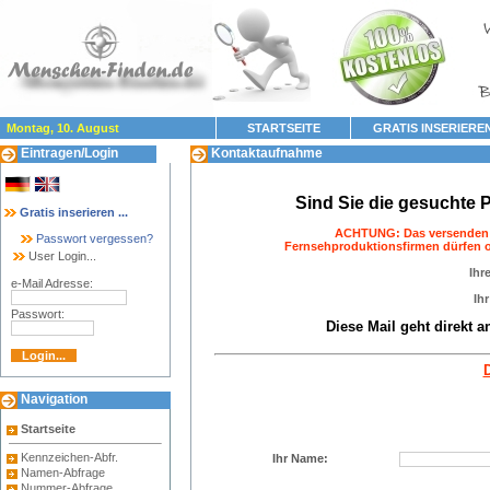
Montag, 10. August
STARTSEITE
GRATIS INSERIERE
Eintragen/Login
Kontaktaufnahme
Sind Sie die gesuchte 
Gratis inserieren ...
ACHTUNG: Das versenden vo
Passwort vergessen?
Fernsehproduktionsfirmen dürfen o
User Login...
Ihr
e-Mail Adresse:
Ih
Passwort:
Diese Mail geht direkt 
Navigation
Startseite
Kennzeichen-Abfr.
Namen-Abfrage
Nummer-Abfrage